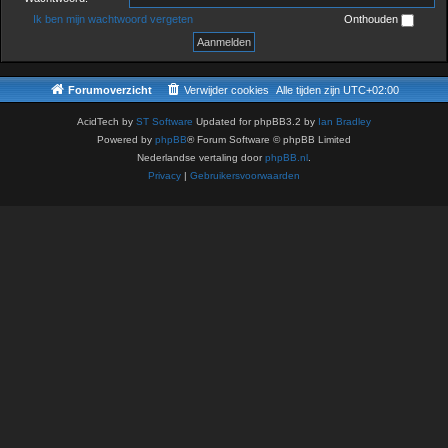
Ik ben mijn wachtwoord vergeten
Onthouden
Forumoverzicht
Verwijder cookies
Alle tijden zijn
UTC+02:00
AcidTech by
ST Software
Updated for phpBB3.2 by
Ian Bradley
Powered by
phpBB
® Forum Software © phpBB Limited
Nederlandse vertaling door
phpBB.nl
.
Privacy
|
Gebruikersvoorwaarden