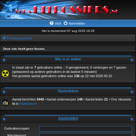
V&A
Aanmelden
Het is momenteel 07 aug 2026 18:29
Forumoverzicht
Deze site heeft geen forums.
Wie is er online
In totaal zijn er
7
gebruikers online :: 0 geregistreerd, 0 verborgen en 7 gasten
(gebaseerd op actieve gebruikers in de laatste 5 minuten)
Het grootste aantal gebruikers online was
136
op 22 mei 2026 00:10
Statistieken
Aantal berichten
5445
• Aantal onderwerpen
148
• Aantal leden
21
• Ons nieuwste
lid is
Paaldanser
Aanmelden
Gebruikersnaam:
Wachtwoord: