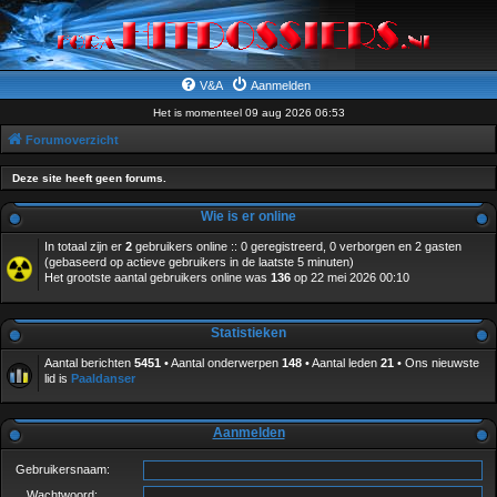
V&A
Aanmelden
Het is momenteel 09 aug 2026 06:53
Forumoverzicht
Deze site heeft geen forums.
Wie is er online
In totaal zijn er
2
gebruikers online :: 0 geregistreerd, 0 verborgen en 2 gasten
(gebaseerd op actieve gebruikers in de laatste 5 minuten)
Het grootste aantal gebruikers online was
136
op 22 mei 2026 00:10
Statistieken
Aantal berichten
5451
• Aantal onderwerpen
148
• Aantal leden
21
• Ons nieuwste
lid is
Paaldanser
Aanmelden
Gebruikersnaam:
Wachtwoord: