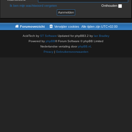
Ik ben mijn wachtwoord vergeten
Onthouden
Forumoverzicht
Verwijder cookies
Alle tijden zijn
UTC+02:00
AcidTech by
ST Software
Updated for phpBB3.2 by
Ian Bradley
Powered by
phpBB
® Forum Software © phpBB Limited
Nederlandse vertaling door
phpBB.nl
.
Privacy
|
Gebruikersvoorwaarden