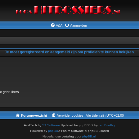
V&A
Aanmelden
Je moet geregistreerd en aangemeld zijn om profielen te kunnen bekijken.
ne gebruikers
Forumoverzicht
Verwijder cookies
Alle tijden zijn
UTC+02:00
AcidTech by
ST Software
Updated for phpBB3.2 by
Ian Bradley
Powered by
phpBB
® Forum Software © phpBB Limited
Nederlandse vertaling door
phpBB.nl
.