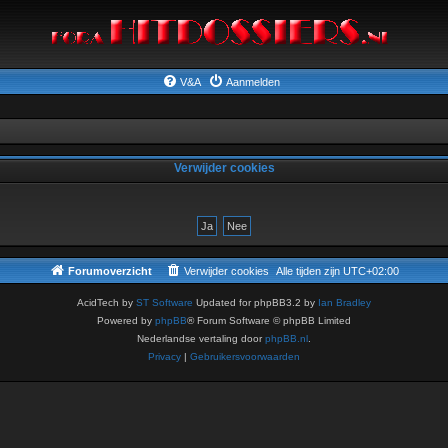
V&A
Aanmelden
Verwijder cookies
Forumoverzicht
Verwijder cookies
Alle tijden zijn
UTC+02:00
AcidTech by
ST Software
Updated for phpBB3.2 by
Ian Bradley
Powered by
phpBB
® Forum Software © phpBB Limited
Nederlandse vertaling door
phpBB.nl
.
Privacy
|
Gebruikersvoorwaarden