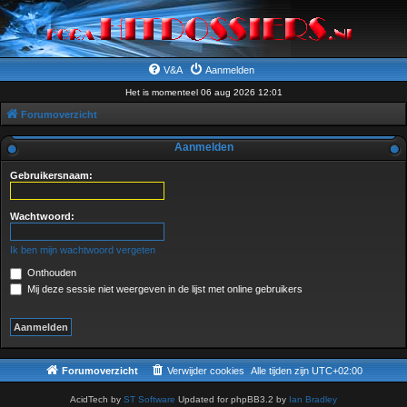
V&A
Aanmelden
Het is momenteel 06 aug 2026 12:01
Forumoverzicht
Aanmelden
Gebruikersnaam:
Wachtwoord:
Ik ben mijn wachtwoord vergeten
Onthouden
Mij deze sessie niet weergeven in de lijst met online gebruikers
Forumoverzicht
Verwijder cookies
Alle tijden zijn
UTC+02:00
AcidTech by
ST Software
Updated for phpBB3.2 by
Ian Bradley