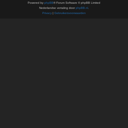
Powered by
phpBB
® Forum Software © phpBB Limited
Nederlandse vertaling door
phpBB.nl
.
Privacy
|
Gebruikersvoorwaarden