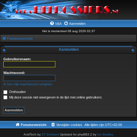
V&A
Aanmelden
Het is momenteel 08 aug 2026 02:37
Forumoverzicht
Aanmelden
Gebruikersnaam:
Wachtwoord:
Ik ben mijn wachtwoord vergeten
Onthouden
Mij deze sessie niet weergeven in de lijst met online gebruikers
Forumoverzicht
Verwijder cookies
Alle tijden zijn
UTC+02:00
AcidTech by
ST Software
Updated for phpBB3.2 by
Ian Bradley