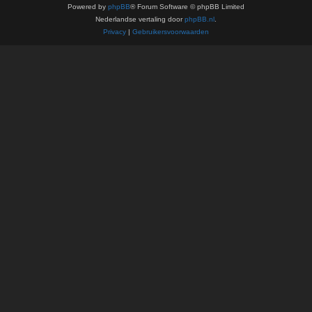
Powered by
phpBB
® Forum Software © phpBB Limited
Nederlandse vertaling door
phpBB.nl
.
Privacy
|
Gebruikersvoorwaarden