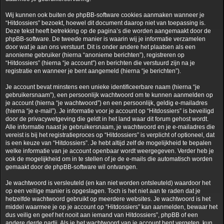
Wij kunnen ook buiten de phpBB-software cookies aanmaken wanneer je
“Hitdossiers” bezoekt, hoewel dit document daarop niet van toepassing is.
Deze tekst heeft betrekking op de pagina’s die worden aangemaakt door de
phpBB-software. De tweede manier is waarin wij je informatie verzamelen
door wat je aan ons verstuurt. Dit is onder andere het plaatsen als een
anonieme gebruiker (hierna “anonieme berichten”), registreren op
“Hitdossiers” (hierna “je account”) en berichten die verstuurd zijn na je
registratie en wanneer je bent aangemeld (hierna “je berichten”).
Je account bevat minstens een unieke identificeerbare naam (hierna “je
gebruikersnaam”), een persoonlijk wachtwoord om te kunnen aanmelden op
je account (hierna “je wachtwoord”) en een persoonlijk, geldig e-mailadres
(hierna “je e-mail”). Je informatie voor je account op “Hitdossiers” is beveiligd
door de privacywetgeving die geldt in het land waar dit forum gehost wordt.
Alle informatie naast je gebruikersnaam, je wachtwoord en je e-mailadres die
vereist is bij het registratieproces op “Hitdossiers” is verplicht of optioneel, dat
is een keuze van “Hitdossiers”. Je hebt altijd zelf de mogelijkheid te bepalen
welke informatie van je account openbaar wordt weergegeven. Verder heb je
ook de mogelijkheid om in te stellen of je de e-mails die automatisch worden
gemaakt door de phpBB-software wil ontvangen.
Je wachtwoord is versleuteld (en kan niet worden ontsleuteld) waardoor het
op een veilige manier is opgeslagen. Toch is het niet aan te raden dat je
hetzelfde wachtwoord gebruikt op meerdere websites. Je wachtwoord is het
middel waarmee je op je account op “Hitdossiers” kan aanmelden, bewaar het
dus veilig en geef het nooit aan iemand van Hitdossiers”, phpBB of een
andere derde partij. Als je het wachtwoord van je account bent vergeten, kun