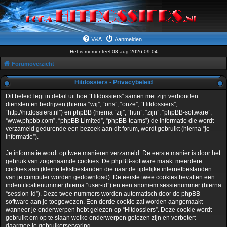
V&A
Aanmelden
Het is momenteel 08 aug 2026 09:04
Forumoverzicht
Hitdossiers - Privacybeleid
Dit beleid legt in detail uit hoe “Hitdossiers” samen met zijn verbonden
diensten en bedrijven (hierna “wij”, “ons”, “onze”, “Hitdossiers”,
“http://hitdossiers.nl”) en phpBB (hierna “zij”, “hun”, “zijn”, “phpBB-software”,
“www.phpbb.com”, “phpBB Limited”, “phpBB-teams”) de informatie die wordt
verzameld gedurende een bezoek aan dit forum, wordt gebruikt (hierna “je
informatie”).
Je informatie wordt op twee manieren verzameld. De eerste manier is door het
gebruik van zogenaamde cookies. De phpBB-software maakt meerdere
cookies aan (kleine tekstbestanden die naar de tijdelijke internetbestanden
van je computer worden gedownload). De eerste twee cookies bevatten een
indentificatienummer (hierna “user-id”) en een anoniem sessienummer (hierna
“session-id”). Deze twee nummers worden automatisch door de phpBB-
software aan je toegewezen. Een derde cookie zal worden aangemaakt
wanneer je onderwerpen hebt gelezen op “Hitdossiers”. Deze cookie wordt
gebruikt om op te slaan welke onderwerpen gelezen zijn en verbetert
daarmee je gebruikerservaring.