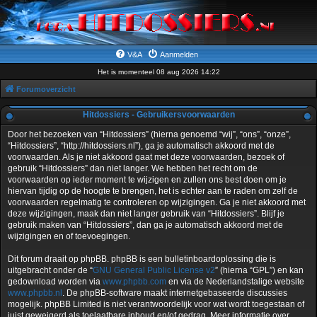
V&A
Aanmelden
Het is momenteel 08 aug 2026 14:22
Forumoverzicht
Hitdossiers - Gebruikersvoorwaarden
Door het bezoeken van “Hitdossiers” (hierna genoemd “wij”, “ons”, “onze”,
“Hitdossiers”, “http://hitdossiers.nl”), ga je automatisch akkoord met de
voorwaarden. Als je niet akkoord gaat met deze voorwaarden, bezoek of
gebruik “Hitdossiers” dan niet langer. We hebben het recht om de
voorwaarden op ieder moment te wijzigen en zullen ons best doen om je
hiervan tijdig op de hoogte te brengen, het is echter aan te raden om zelf de
voorwaarden regelmatig te controleren op wijzigingen. Ga je niet akkoord met
deze wijzigingen, maak dan niet langer gebruik van “Hitdossiers”. Blijf je
gebruik maken van “Hitdossiers”, dan ga je automatisch akkoord met de
wijzigingen en of toevoegingen.
Dit forum draait op phpBB. phpBB is een bulletinboardoplossing die is
uitgebracht onder de “
GNU General Public License v2
” (hierna “GPL”) en kan
gedownload worden via
www.phpbb.com
en via de Nederlandstalige website
www.phpbb.nl
. De phpBB-software maakt internetgebaseerde discussies
mogelijk. phpBB Limited is niet verantwoordelijk voor wat wordt toegestaan of
juist geweigerd als toelaatbare inhoud en/of gedrag. Meer informatie over