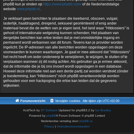
phpBB kun je vinden op
https://www.phpbb.com/
of de Nederlandstalige
website
www.phpbb.nl
.
Je verklaart geen berichten te plaatsen die kwetsend, obsceen, vulgair,
lasterlijk, haatdragend, dreigend, seksueel georiënteerd of enig ander
materiaal bevat die de wetten van je eigen land, het land waar “Hitdossiers” is
gehost of internationale wetgeving kunnen schenden. Het plaatsen van
dergelijke berichten kan ertoe leiden dat je met onmiddellijke ingang en
permanent wordt verbannen van dit forum. Tevens kan je provider worden
ingelicht. De IP-adressen van alle berichten worden opgeslagen om deze
voorwaarden te kunnen waarborgen. Je gaat er mee akkoord dat “Hitdossiers”
het recht heeft om ieder onderwerp te verwijderen, te wijzigen, te sluiten of te
verplaatsen wanneer zij dit nodig achten. Als gebruiker ga je ermee akkoord,
dat de informatie die je bij ons invoert wordt opgeslagen in een database.
Hoewel deze informatie niet aan een derde partij zal worden verstrekt zónder
je toestemming, kan “Hitdossiers” nóch phpBB verantwoordelijk worden
gehouden voor een hackpoging die ertoe kan leiden dat de gegevens
vrijkomen.
Forumoverzicht
Verwijder cookies
Alle tijden zijn
UTC+02:00
AcidTech by
ST Software
Updated for phpBB3.2 by
Ian Bradley
Powered by
phpBB
® Forum Software © phpBB Limited
Nederlandse vertaling door
phpBB.nl
.
Privacy
|
Gebruikersvoorwaarden