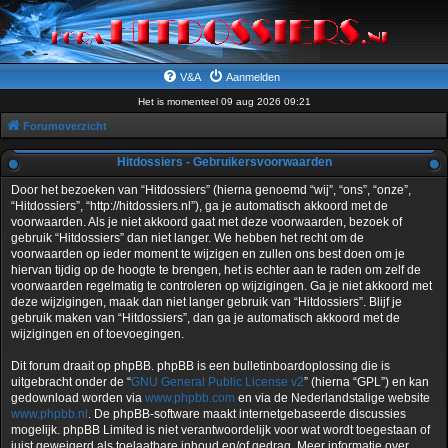
V&A
Aanmelden
Het is momenteel 09 aug 2026 09:21
Forumoverzicht
Hitdossiers - Gebruikersvoorwaarden
Door het bezoeken van “Hitdossiers” (hierna genoemd “wij”, “ons”, “onze”,
“Hitdossiers”, “http://hitdossiers.nl”), ga je automatisch akkoord met de
voorwaarden. Als je niet akkoord gaat met deze voorwaarden, bezoek of
gebruik “Hitdossiers” dan niet langer. We hebben het recht om de
voorwaarden op ieder moment te wijzigen en zullen ons best doen om je
hiervan tijdig op de hoogte te brengen, het is echter aan te raden om zelf de
voorwaarden regelmatig te controleren op wijzigingen. Ga je niet akkoord met
deze wijzigingen, maak dan niet langer gebruik van “Hitdossiers”. Blijf je
gebruik maken van “Hitdossiers”, dan ga je automatisch akkoord met de
wijzigingen en of toevoegingen.
Dit forum draait op phpBB. phpBB is een bulletinboardoplossing die is
uitgebracht onder de “
GNU General Public License v2
” (hierna “GPL”) en kan
gedownload worden via
www.phpbb.com
en via de Nederlandstalige website
www.phpbb.nl
. De phpBB-software maakt internetgebaseerde discussies
mogelijk. phpBB Limited is niet verantwoordelijk voor wat wordt toegestaan of
juist geweigerd als toelaatbare inhoud en/of gedrag. Meer informatie over