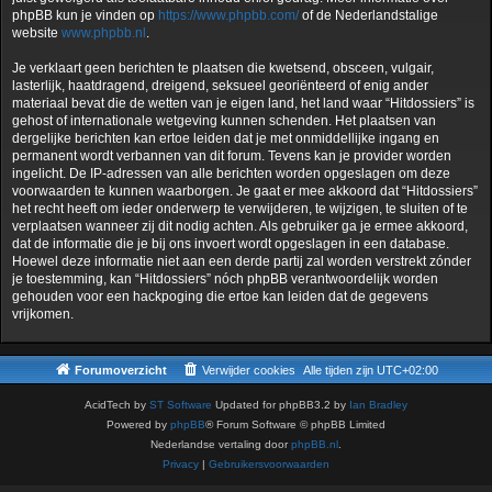
phpBB kun je vinden op
https://www.phpbb.com/
of de Nederlandstalige
website
www.phpbb.nl
.
Je verklaart geen berichten te plaatsen die kwetsend, obsceen, vulgair,
lasterlijk, haatdragend, dreigend, seksueel georiënteerd of enig ander
materiaal bevat die de wetten van je eigen land, het land waar “Hitdossiers” is
gehost of internationale wetgeving kunnen schenden. Het plaatsen van
dergelijke berichten kan ertoe leiden dat je met onmiddellijke ingang en
permanent wordt verbannen van dit forum. Tevens kan je provider worden
ingelicht. De IP-adressen van alle berichten worden opgeslagen om deze
voorwaarden te kunnen waarborgen. Je gaat er mee akkoord dat “Hitdossiers”
het recht heeft om ieder onderwerp te verwijderen, te wijzigen, te sluiten of te
verplaatsen wanneer zij dit nodig achten. Als gebruiker ga je ermee akkoord,
dat de informatie die je bij ons invoert wordt opgeslagen in een database.
Hoewel deze informatie niet aan een derde partij zal worden verstrekt zónder
je toestemming, kan “Hitdossiers” nóch phpBB verantwoordelijk worden
gehouden voor een hackpoging die ertoe kan leiden dat de gegevens
vrijkomen.
Forumoverzicht
Verwijder cookies
Alle tijden zijn
UTC+02:00
AcidTech by
ST Software
Updated for phpBB3.2 by
Ian Bradley
Powered by
phpBB
® Forum Software © phpBB Limited
Nederlandse vertaling door
phpBB.nl
.
Privacy
|
Gebruikersvoorwaarden