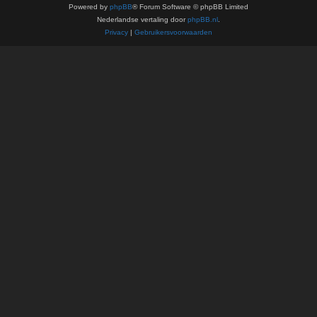
Powered by
phpBB
® Forum Software © phpBB Limited
Nederlandse vertaling door
phpBB.nl
.
Privacy
|
Gebruikersvoorwaarden