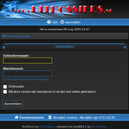
V&A
Aanmelden
Het is momenteel 06 aug 2026 22:47
Forumoverzicht
Aanmelden
Gebruikersnaam:
Wachtwoord:
Ik ben mijn wachtwoord vergeten
Onthouden
Mij deze sessie niet weergeven in de lijst met online gebruikers
Forumoverzicht
Verwijder cookies
Alle tijden zijn
UTC+02:00
AcidTech by
ST Software
Updated for phpBB3.2 by
Ian Bradley