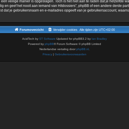
 een veilige manier is opgeslagen. Toch is het niet aan te raden dat je hetzelfde
g en geef het nooit aan iemand van Hitdossiers”, phpBB of een andere derde partij.
eist dat je gebruikersnaam en e-mailadres opgeeft van je gebruikersaccount, waa
Forumoverzicht
Verwijder cookies
Alle tijden zijn
UTC+02:00
AcidTech by
ST Software
Updated for phpBB3.2 by
Ian Bradley
Powered by
phpBB
® Forum Software © phpBB Limited
Nederlandse vertaling door
phpBB.nl
.
Privacy
|
Gebruikersvoorwaarden