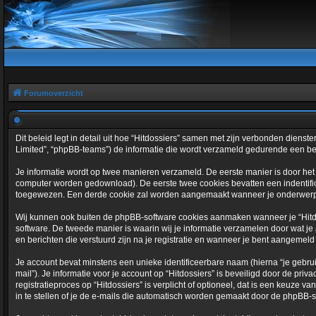
Forumoverzicht
Dit beleid legt in detail uit hoe “Hitdossiers” samen met zijn verbonden diensten
Limited”, “phpBB-teams”) de informatie die wordt verzameld gedurende een bezoe
Je informatie wordt op twee manieren verzameld. De eerste manier is door he
computer worden gedownload). De eerste twee cookies bevatten een indentif
toegewezen. Een derde cookie zal worden aangemaakt wanneer je onderwerpen 
Wij kunnen ook buiten de phpBB-software cookies aanmaken wanneer je “Hitdo
software. De tweede manier is waarin wij je informatie verzamelen door wat je 
en berichten die verstuurd zijn na je registratie en wanneer je bent aangemeld (
Je account bevat minstens een unieke identificeerbare naam (hierna “je gebru
mail”). Je informatie voor je account op “Hitdossiers” is beveiligd door de priv
registratieproces op “Hitdossiers” is verplicht of optioneel, dat is een keuze 
in te stellen of je de e-mails die automatisch worden gemaakt door de phpBB-