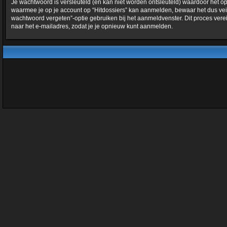
Je wachtwoord is versleuteld (en kan niet worden ontsleuteld) waardoor het op
waarmee je op je account op “Hitdossiers” kan aanmelden, bewaar het dus veili
wachtwoord vergeten”-optie gebruiken bij het aanmeldvenster. Dit proces ver
naar het e-mailadres, zodat je je opnieuw kunt aanmelden.