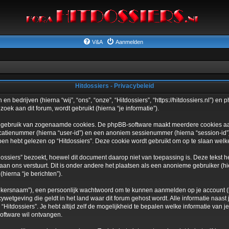
V&A
Aanmelden
Hitdossiers - Privacybeleid
 en bedrijven (hierna “wij”, “ons”, “onze”, “Hitdossiers”, “https://hitdossiers.nl”) e
k aan dit forum, wordt gebruikt (hierna “je informatie”).
t gebruik van zogenaamde cookies. De phpBB-software maakt meerdere cookies aan (
icatienummer (hierna “user-id”) en een anoniem sessienummer (hierna “session-i
hebt gelezen op “Hitdossiers”. Deze cookie wordt gebruikt om op te slaan welke
ssiers” bezoekt, hoewel dit document daarop niet van toepassing is. Deze tekst 
aan ons verstuurt. Dit is onder andere het plaatsen als een anonieme gebruiker (hie
hierna “je berichten”).
ikersnaam”), een persoonlijk wachtwoord om te kunnen aanmelden op je account (hi
acywetgeving die geldt in het land waar dit forum gehost wordt. Alle informatie naast
van “Hitdossiers”. Je hebt altijd zelf de mogelijkheid te bepalen welke informatie 
software wil ontvangen.