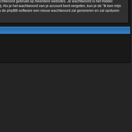
 wachtwoord gebruikt op meerdere websites. Je wachtwoord is het middel
 Als je het wachtwoord van je account bent vergeten, kun je de “Ik ben mijn
rna de phpBB-software een nieuw wachtwoord zal genereren en zal opsturen