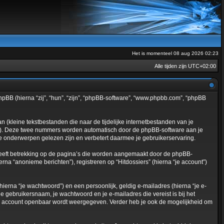
Het is momenteel 08 aug 2026 02:23
Alle tijden zijn
UTC+02:00
n phpBB (hierna “zij”, “hun”, “zijn”, “phpBB-software”, “www.phpbb.com”, “phpBB
kleine tekstbestanden die naar de tijdelijke internetbestanden van je
d”). Deze twee nummers worden automatisch door de phpBB-software aan je
 onderwerpen gelezen zijn en verbetert daarmee je gebruikerservaring.
heeft betrekking op de pagina’s die worden aangemaakt door de phpBB-
rna “anonieme berichten”), registreren op “Hitdossiers” (hierna “je account”)
erna “je wachtwoord”) en een persoonlijk, geldig e-mailadres (hierna “je e-
 je gebruikersnaam, je wachtwoord en je e-mailadres die vereist is bij het
van je account openbaar wordt weergegeven. Verder heb je ook de mogelijkheid om