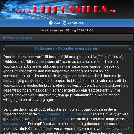
V&A
Aanmelden
Het is momenteel 07 aug 2026 13:02
Forumoverzicht
Hitdossiers - Gebruikersvoorwaarden
Door het bezoeken van “Hitdossiers” (hierna genoemd “wij”, “ons”, “onze”,
“Hitdossiers”, “https://hitdossiers.nl”), ga je automatisch akkoord met de
voorwaarden. Als je niet akkoord gaat met deze voorwaarden, bezoek of
gebruik “Hitdossiers” dan niet langer. We hebben het recht om de
voorwaarden op ieder moment te wijzigen en zullen ons best doen om je
hiervan tijdig op de hoogte te brengen, het is echter aan te raden om zelf de
voorwaarden regelmatig te controleren op wijzigingen. Ga je niet akkoord met
deze wijzigingen, maak dan niet langer gebruik van “Hitdossiers”. Blijf je
gebruik maken van “Hitdossiers”, dan ga je automatisch akkoord met de
wijzigingen en of toevoegingen.
Dit forum draait op phpBB. phpBB is een bulletinboardoplossing die is
uitgebracht onder de “
GNU General Public License v2
” (hierna “GPL”) en kan
gedownload worden via
www.phpbb.com
en via de Nederlandstalige website
www.phpbb.nl
. De phpBB-software maakt internetgebaseerde discussies
mogelijk. phpBB Limited is niet verantwoordelijk voor wat wordt toegestaan of
juist geweigerd als toelaatbare inhoud en/of gedrag. Meer informatie over