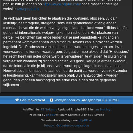
phpBB kun je vinden op
https://www.phpbb.com/
of de Nederlandstalige
website
www.phpbb.nl
.
Je verklaart geen berichten te plaatsen die kwetsend, obsceen, vulgair,
lasterlijk, haatdragend, dreigend, seksueel georiënteerd of enig ander
materiaal bevat die de wetten van je eigen land, het land waar “Hitdossiers” is
gehost of internationale wetgeving kunnen schenden. Het plaatsen van
dergelijke berichten kan ertoe leiden dat je met onmiddellijke ingang en
permanent wordt verbannen van dit forum. Tevens kan je provider worden
ingelicht. De IP-adressen van alle berichten worden opgeslagen om deze
voorwaarden te kunnen waarborgen. Je gaat er mee akkoord dat “Hitdossiers”
het recht heeft om ieder onderwerp te verwijderen, te wijzigen, te sluiten of te
verplaatsen wanneer zij dit nodig achten. Als gebruiker ga je ermee akkoord,
dat de informatie die je bij ons invoert wordt opgeslagen in een database.
Hoewel deze informatie niet aan een derde partij zal worden verstrekt zónder
je toestemming, kan “Hitdossiers” nóch phpBB verantwoordelijk worden
gehouden voor een hackpoging die ertoe kan leiden dat de gegevens
vrijkomen.
Forumoverzicht
Verwijder cookies
Alle tijden zijn
UTC+02:00
AcidTech by
ST Software
Updated for phpBB3.2 by
Ian Bradley
Powered by
phpBB
® Forum Software © phpBB Limited
Nederlandse vertaling door
phpBB.nl
.
Privacy
|
Gebruikersvoorwaarden